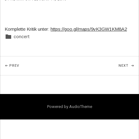
Komplette Kritik unter:
https://goo.gl/maps/9vK3GW1KM8A2
concert
Posted In:
Beitragsnavigation
POST: PAULA KOMMT IN DIE SCHULE
POST
PREV
NEXT
Powered by
AudioTheme