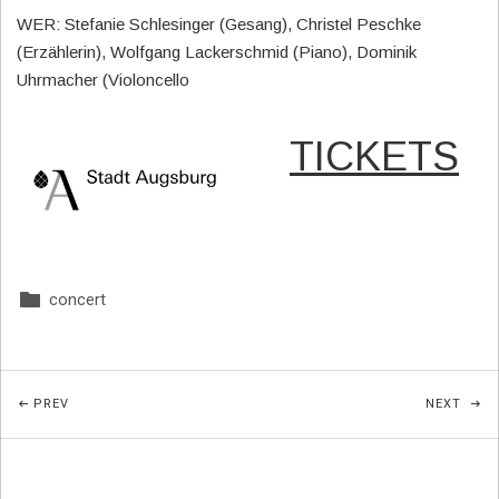
WER: Stefanie Schlesinger (Gesang), Christel Peschke
(Erzählerin), Wolfgang Lackerschmid (Piano), Dominik
Uhrmacher (Violoncello
TICKETS
concert
Posted In:
Beitragsnavigation
POST: BÄSLE HÖRBUCH
POST
PREV
NEXT